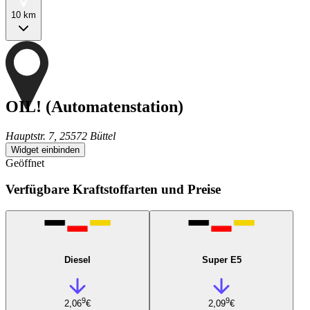
10 km
OIL! (Automatenstation)
Hauptstr. 7, 25572 Büttel
Widget einbinden
Geöffnet
Verfügbare Kraftstoffarten und Preise
Diesel
Super E5
9
9
2,06
€
2,09
€