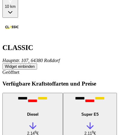
10 km
CLASSIC
Hauptstr. 107, 64380 Roßdorf
Widget einbinden
Geöffnet
Verfügbare Kraftstoffarten und Preise
Diesel
Super E5
9
9
2,14
€
2,11
€