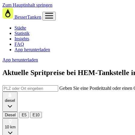
Zum Hauptinhalt springen
BesserTanken
Städte
Statistik
Insights
FAQ
App herunterladen
App herunterladen
Aktuelle Spritpreise
bei
HEM-Tankstelle i
Geben Sie eine Postleitzahl oder einen
diesel
Diesel
E5
E10
10 km