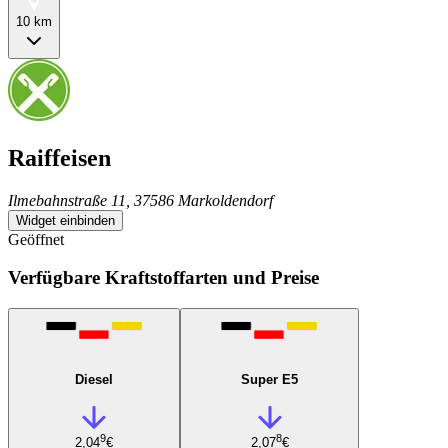
10 km
Raiffeisen
Ilmebahnstraße 11, 37586 Markoldendorf
Widget einbinden
Geöffnet
Verfügbare Kraftstoffarten und Preise
Diesel
Super E5
9
8
2,04
€
2,07
€