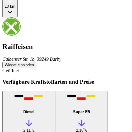
10 km
Raiffeisen
Calbenser Str. 1b, 39249 Barby
Widget einbinden
Geöffnet
Verfügbare Kraftstoffarten und Preise
Diesel
Super E5
9
9
2,11
€
2,18
€