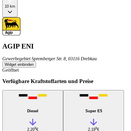
10 km
AGIP ENI
Gewerbegebiet Spremberger Str. 8, 03116 Drebkau
Widget einbinden
Geöffnet
Verfügbare Kraftstoffarten und Preise
Diesel
Super E5
9
9
2,20
€
2,19
€