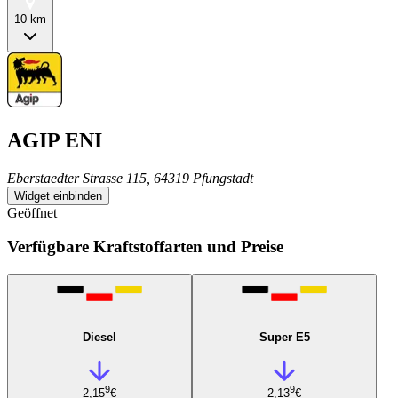
10 km
AGIP ENI
Eberstaedter Strasse 115, 64319 Pfungstadt
Widget einbinden
Geöffnet
Verfügbare Kraftstoffarten und Preise
Diesel
Super E5
9
9
2,15
€
2,13
€