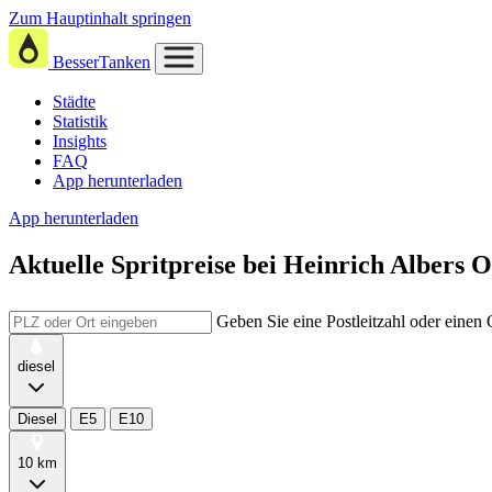
Zum Hauptinhalt springen
BesserTanken
Städte
Statistik
Insights
FAQ
App herunterladen
App herunterladen
Aktuelle Spritpreise
bei
Heinrich Albers 
Geben Sie eine Postleitzahl oder einen
diesel
Diesel
E5
E10
10 km