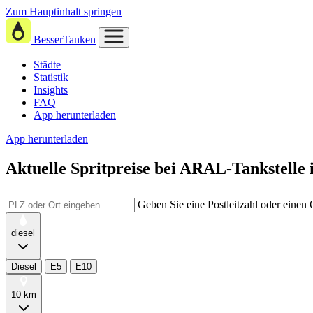
Zum Hauptinhalt springen
BesserTanken
Städte
Statistik
Insights
FAQ
App herunterladen
App herunterladen
Aktuelle Spritpreise
bei
ARAL-Tankstelle 
Geben Sie eine Postleitzahl oder einen
diesel
Diesel
E5
E10
10 km