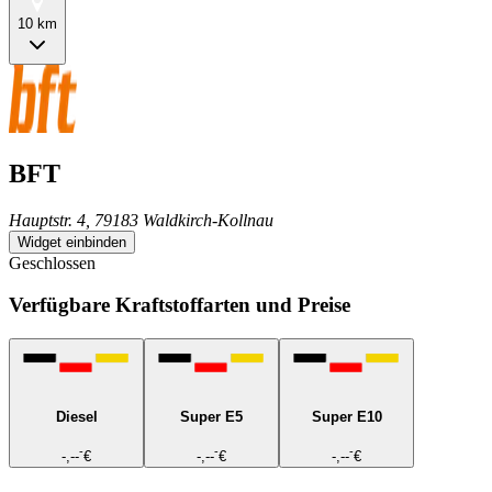
10 km
BFT
Hauptstr. 4, 79183 Waldkirch-Kollnau
Widget einbinden
Geschlossen
Verfügbare Kraftstoffarten und Preise
Diesel
Super E5
Super E10
-
-
-
-,--
€
-,--
€
-,--
€