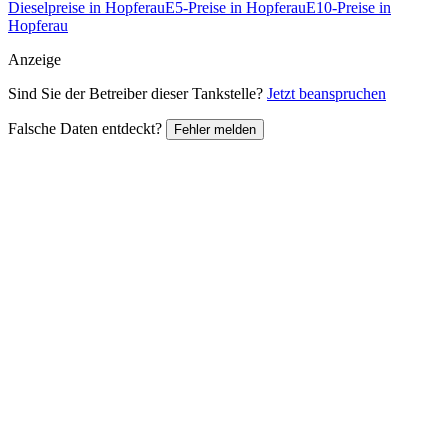
Dieselpreise in Hopferau
E5-Preise in Hopferau
E10-Preise in
Hopferau
Anzeige
Sind Sie der Betreiber dieser Tankstelle?
Jetzt beanspruchen
Falsche Daten entdeckt?
Fehler melden