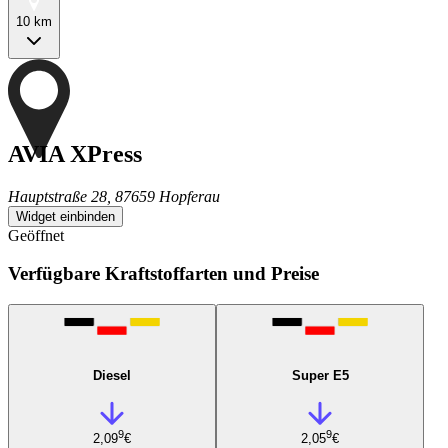
10 km
AVIA XPress
Hauptstraße 28, 87659 Hopferau
Widget einbinden
Geöffnet
Verfügbare Kraftstoffarten und Preise
Diesel
Super E5
9
9
2,09
€
2,05
€