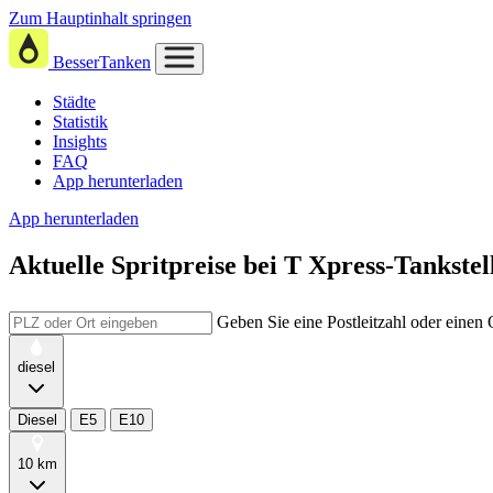
Zum Hauptinhalt springen
BesserTanken
Städte
Statistik
Insights
FAQ
App herunterladen
App herunterladen
Aktuelle Spritpreise
bei
T Xpress-Tankstel
Geben Sie eine Postleitzahl oder einen
diesel
Diesel
E5
E10
10 km