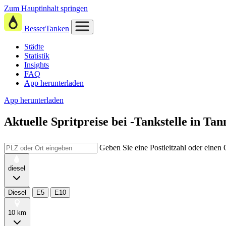
Zum Hauptinhalt springen
BesserTanken
Städte
Statistik
Insights
FAQ
App herunterladen
App herunterladen
Aktuelle Spritpreise
bei
-Tankstelle in Tan
Geben Sie eine Postleitzahl oder einen
diesel
Diesel
E5
E10
10 km