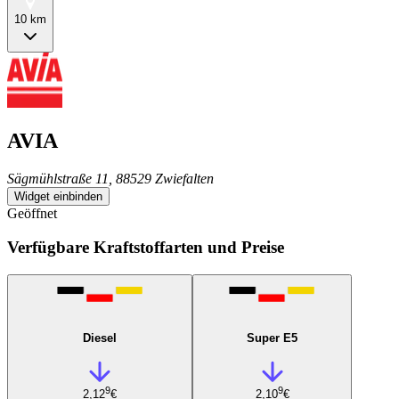
10 km
AVIA
Sägmühlstraße 11, 88529 Zwiefalten
Widget einbinden
Geöffnet
Verfügbare Kraftstoffarten und Preise
Diesel
Super E5
9
9
2,12
€
2,10
€