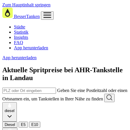
Zum Hauptinhalt springen
BesserTanken
Städte
Statistik
Insights
FAQ
App herunterladen
App herunterladen
Aktuelle Spritpreise
bei
AHR-Tankstelle
in Landau
Geben Sie eine Postleitzahl oder einen
Ortsnamen ein, um Tankstellen in Ihrer Nähe zu finden
diesel
Diesel
E5
E10