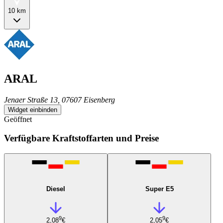
10 km
ARAL
Jenaer Straße 13, 07607 Eisenberg
Widget einbinden
Geöffnet
Verfügbare Kraftstoffarten und Preise
Diesel
Super E5
9
9
2,08
€
2,05
€