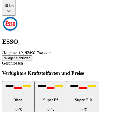
10 km
ESSO
Hauptstr. 10, 82490 Farchant
Widget einbinden
Geschlossen
Verfügbare Kraftstoffarten und Preise
Diesel
Super E5
Super E10
-
-
-
-,--
€
-,--
€
-,--
€