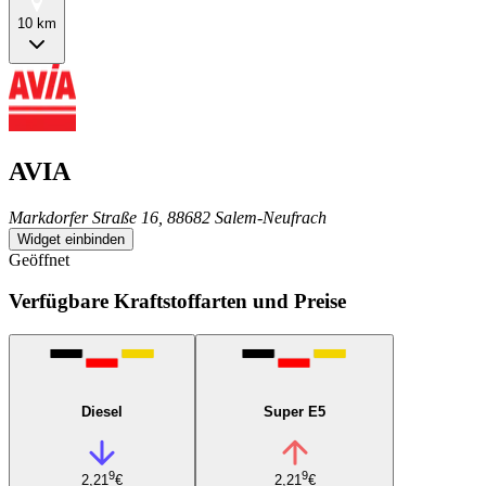
10 km
AVIA
Markdorfer Straße 16, 88682 Salem-Neufrach
Widget einbinden
Geöffnet
Verfügbare Kraftstoffarten und Preise
Diesel
Super E5
9
9
2,21
€
2,21
€