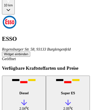
10 km
ESSO
Regensburger Str. 58, 93133 Burglengenfeld
Widget einbinden
Geöffnet
Verfügbare Kraftstoffarten und Preise
Diesel
Super E5
9
9
2,04
€
2,05
€