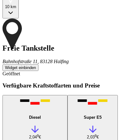
10 km
Freie Tankstelle
Bahnhofstraße 11, 83128 Halfing
Widget einbinden
Geöffnet
Verfügbare Kraftstoffarten und Preise
Diesel
Super E5
9
9
2,04
€
2,03
€