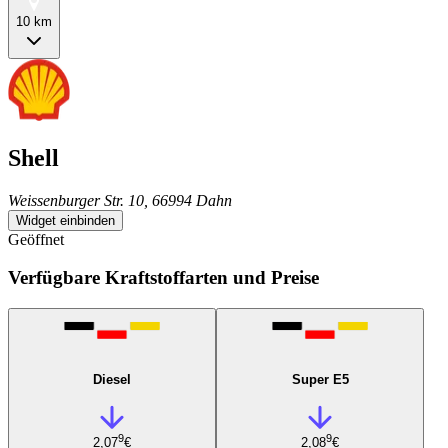
10 km
Shell
Weissenburger Str. 10, 66994 Dahn
Widget einbinden
Geöffnet
Verfügbare Kraftstoffarten und Preise
Diesel
Super E5
9
9
2,07
€
2,08
€