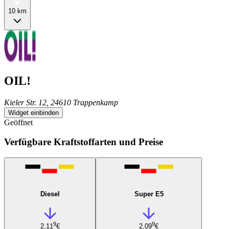
10 km
OIL!
Kieler Str. 12, 24610 Trappenkamp
Widget einbinden
Geöffnet
Verfügbare Kraftstoffarten und Preise
Diesel
Super E5
9
9
2,11
€
2,09
€