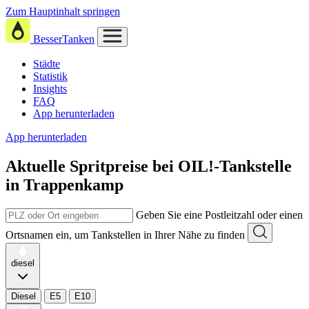
Zum Hauptinhalt springen
BesserTanken
Städte
Statistik
Insights
FAQ
App herunterladen
App herunterladen
Aktuelle Spritpreise
bei
OIL!-Tankstelle
in Trappenkamp
Geben Sie eine Postleitzahl oder einen
Ortsnamen ein, um Tankstellen in Ihrer Nähe zu finden
diesel
Diesel
E5
E10