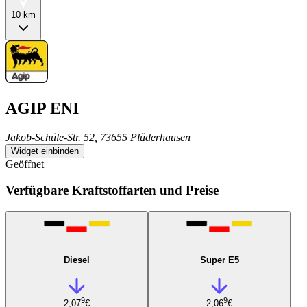
10 km
AGIP ENI
Jakob-Schüle-Str. 52, 73655 Plüderhausen
Widget einbinden
Geöffnet
Verfügbare Kraftstoffarten und Preise
Diesel
Super E5
9
9
2,07
€
2,06
€