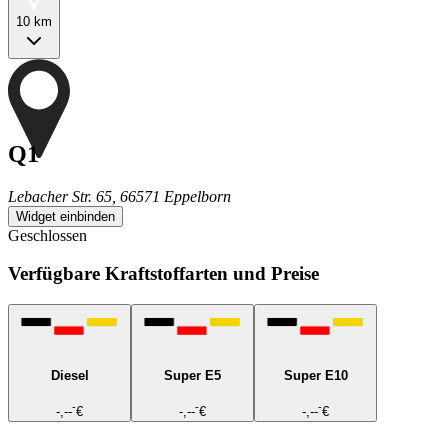
10 km
Q1
Lebacher Str. 65, 66571 Eppelborn
Widget einbinden
Geschlossen
Verfügbare Kraftstoffarten und Preise
Diesel
Super E5
Super E10
-
-
-
-,--
€
-,--
€
-,--
€