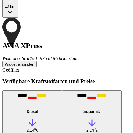
10 km
AVIA XPress
Weimarer Straße 1, 97638 Mellrichstadt
Widget einbinden
Geöffnet
Verfügbare Kraftstoffarten und Preise
Diesel
Super E5
9
9
2,14
€
2,14
€