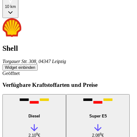
10 km
Shell
Torgauer Str. 308, 04347 Leipzig
Widget einbinden
Geöffnet
Verfügbare Kraftstoffarten und Preise
Diesel
Super E5
9
9
2,10
€
2,08
€