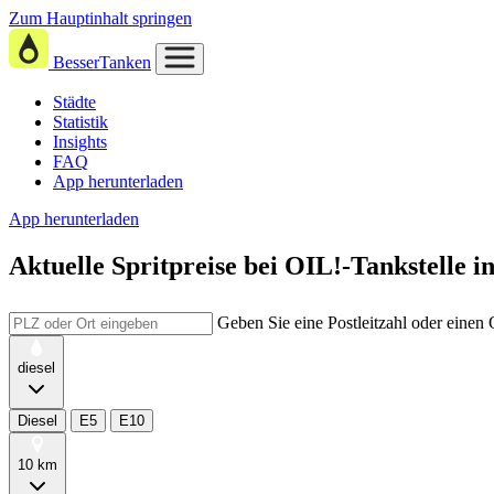
Zum Hauptinhalt springen
BesserTanken
Städte
Statistik
Insights
FAQ
App herunterladen
App herunterladen
Aktuelle Spritpreise
bei
OIL!-Tankstelle i
Geben Sie eine Postleitzahl oder einen
diesel
Diesel
E5
E10
10 km