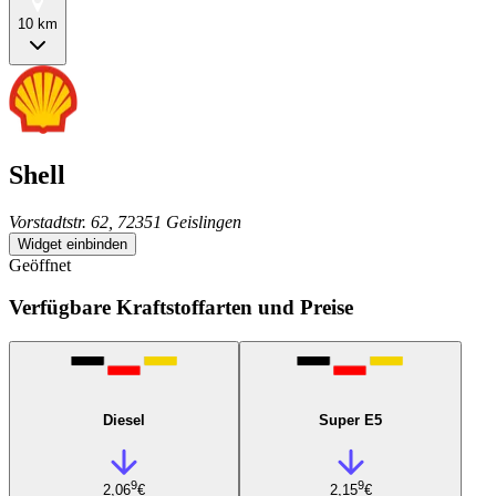
10 km
Shell
Vorstadtstr. 62, 72351 Geislingen
Widget einbinden
Geöffnet
Verfügbare Kraftstoffarten und Preise
Diesel
Super E5
9
9
2,06
€
2,15
€