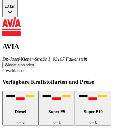
10 km
AVIA
Dr.-Josef-Kiener-Straße 1, 93167 Falkenstein
Widget einbinden
Geschlossen
Verfügbare Kraftstoffarten und Preise
Diesel
Super E5
Super E10
-
-
-
-,--
€
-,--
€
-,--
€