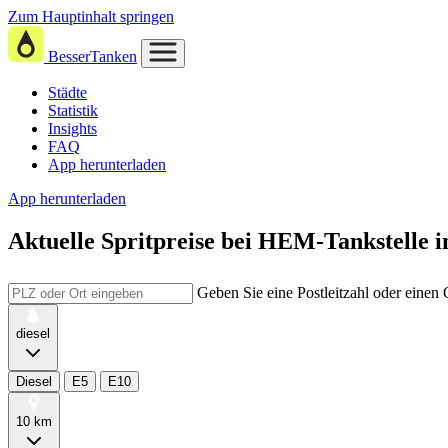
Zum Hauptinhalt springen
BesserTanken
Städte
Statistik
Insights
FAQ
App herunterladen
App herunterladen
Aktuelle Spritpreise
bei
HEM-Tankstelle in
Geben Sie eine Postleitzahl oder einen
diesel
Diesel
E5
E10
10 km