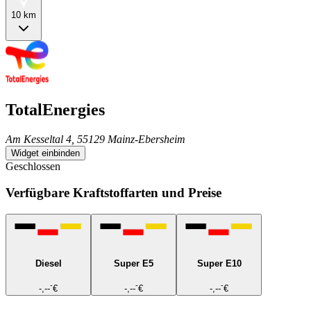
10 km
TotalEnergies
Am Kesseltal 4, 55129 Mainz-Ebersheim
Widget einbinden
Geschlossen
Verfügbare Kraftstoffarten und Preise
Diesel
Super E5
Super E10
-
-
-
-,--
€
-,--
€
-,--
€