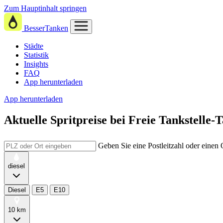
Zum Hauptinhalt springen
BesserTanken
Städte
Statistik
Insights
FAQ
App herunterladen
App herunterladen
Aktuelle Spritpreise
bei
Freie Tankstelle-T
Geben Sie eine Postleitzahl oder einen
diesel
Diesel
E5
E10
10 km