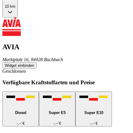
10 km
AVIA
Marktplatz 16, 84428 Buchbach
Widget einbinden
Geschlossen
Verfügbare Kraftstoffarten und Preise
Diesel
Super E5
Super E10
-
-
-
-,--
€
-,--
€
-,--
€