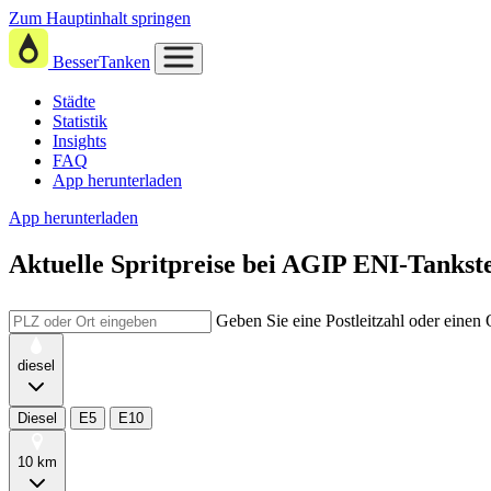
Zum Hauptinhalt springen
BesserTanken
Städte
Statistik
Insights
FAQ
App herunterladen
App herunterladen
Aktuelle Spritpreise
bei
AGIP ENI-Tankste
Geben Sie eine Postleitzahl oder einen
diesel
Diesel
E5
E10
10 km