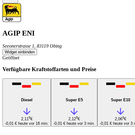
AGIP ENI
Seeonerstrasse 1, 83119 Obing
Widget einbinden
Geöffnet
Verfügbare Kraftstoffarten und Preise
Diesel
Super E5
Super E10
9
9
9
2,11
€
2,12
€
2,06
€
-0,01 €
heute vor 18 min.
-0,01 €
heute vor 3 min.
-0,01 €
heute vor 3 