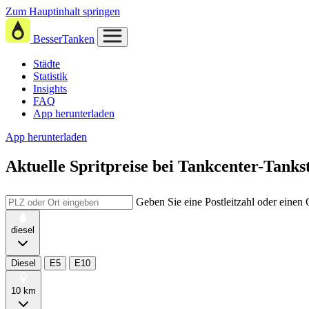
Zum Hauptinhalt springen
BesserTanken
Städte
Statistik
Insights
FAQ
App herunterladen
App herunterladen
Aktuelle Spritpreise
bei
Tankcenter-Tankst
Geben Sie eine Postleitzahl oder einen
diesel
Diesel
E5
E10
10 km