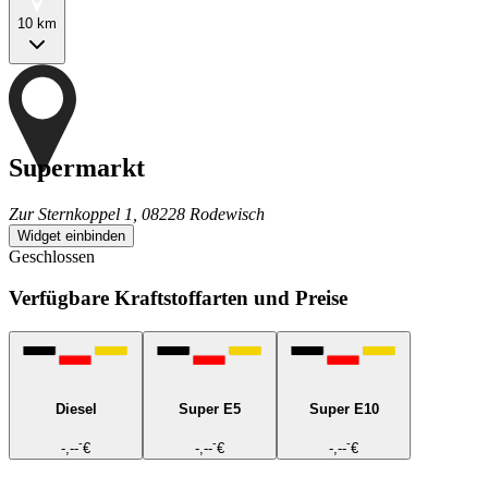
10 km
Supermarkt
Zur Sternkoppel 1, 08228 Rodewisch
Widget einbinden
Geschlossen
Verfügbare Kraftstoffarten und Preise
Diesel
Super E5
Super E10
-
-
-
-,--
€
-,--
€
-,--
€