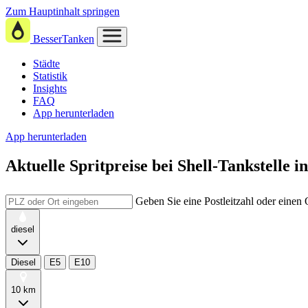
Zum Hauptinhalt springen
BesserTanken
Städte
Statistik
Insights
FAQ
App herunterladen
App herunterladen
Aktuelle Spritpreise
bei
Shell-Tankstelle 
Geben Sie eine Postleitzahl oder einen
diesel
Diesel
E5
E10
10 km