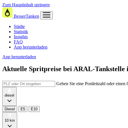
Zum Hauptinhalt springen
BesserTanken
Städte
Statistik
Insights
FAQ
App herunterladen
App herunterladen
Aktuelle Spritpreise
bei
ARAL-Tankstelle 
Geben Sie eine Postleitzahl oder einen
diesel
Diesel
E5
E10
10 km