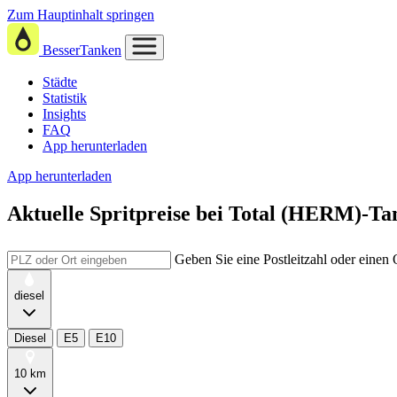
Zum Hauptinhalt springen
BesserTanken
Städte
Statistik
Insights
FAQ
App herunterladen
App herunterladen
Aktuelle Spritpreise
bei
Total (HERM)-Tan
Geben Sie eine Postleitzahl oder einen
diesel
Diesel
E5
E10
10 km