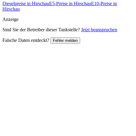
Dieselpreise in Hirschau
E5-Preise in Hirschau
E10-Preise in
Hirschau
Anzeige
Sind Sie der Betreiber dieser Tankstelle?
Jetzt beanspruchen
Falsche Daten entdeckt?
Fehler melden