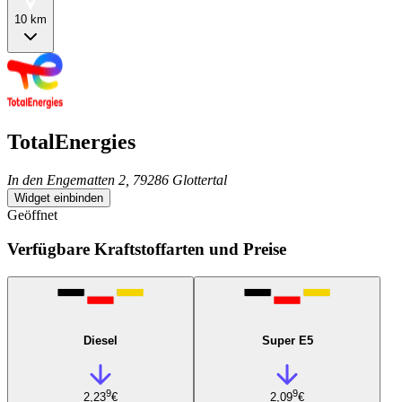
10 km
TotalEnergies
In den Engematten 2, 79286 Glottertal
Widget einbinden
Geöffnet
Verfügbare Kraftstoffarten und Preise
Diesel
Super E5
9
9
2,23
€
2,09
€