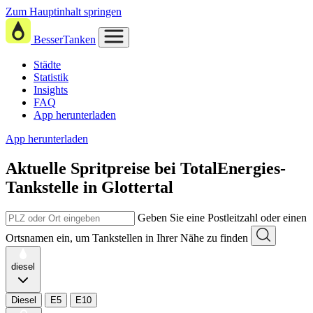
Zum Hauptinhalt springen
BesserTanken
Städte
Statistik
Insights
FAQ
App herunterladen
App herunterladen
Aktuelle Spritpreise
bei
TotalEnergies-
Tankstelle in Glottertal
Geben Sie eine Postleitzahl oder einen
Ortsnamen ein, um Tankstellen in Ihrer Nähe zu finden
diesel
Diesel
E5
E10