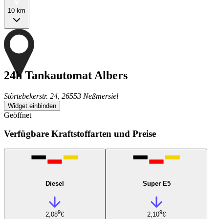
10 km
24h Tankautomat Albers
Störtebekerstr. 24, 26553 Neßmersiel
Widget einbinden
Geöffnet
Verfügbare Kraftstoffarten und Preise
Diesel
Super E5
9
9
2,08
€
2,10
€