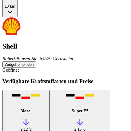
10 km
Shell
Robert-Bunsen-Str., 64579 Gernsheim
Widget einbinden
Geöffnet
Verfügbare Kraftstoffarten und Preise
Diesel
Super E5
9
9
2,12
€
2,16
€