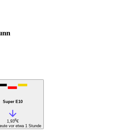
unn
Super E10
8
1,93
€
eute vor etwa 1 Stunde