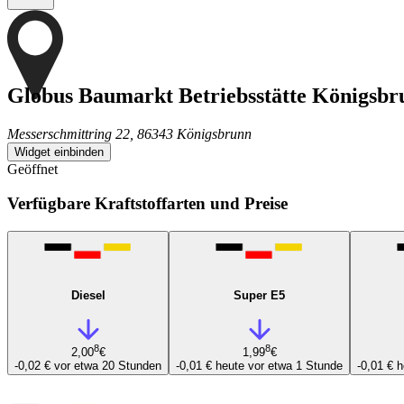
Globus Baumarkt Betriebsstätte Königsbr
Messerschmittring 22, 86343 Königsbrunn
Widget einbinden
Geöffnet
Verfügbare Kraftstoffarten und Preise
Diesel
Super E5
8
8
2,00
€
1,99
€
-0,02 €
vor etwa 20 Stunden
-0,01 €
heute vor etwa 1 Stunde
-0,01 €
h