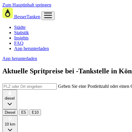
Zum Hauptinhalt springen
BesserTanken
Städte
Statistik
Insights
FAQ
App herunterladen
App herunterladen
Aktuelle Spritpreise
bei
-Tankstelle in Kö
Geben Sie eine Postleitzahl oder einen
diesel
Diesel
E5
E10
10 km