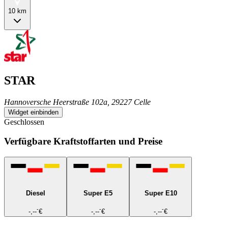
10 km
STAR
Hannoversche Heerstraße 102a, 29227 Celle
Widget einbinden
Geschlossen
Verfügbare Kraftstoffarten und Preise
Diesel
Super E5
Super E10
-
-
-
-,--
€
-,--
€
-,--
€