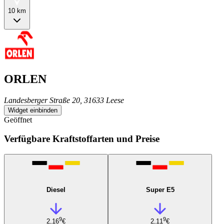
10 km
ORLEN
Landesberger Straße 20, 31633 Leese
Widget einbinden
Geöffnet
Verfügbare Kraftstoffarten und Preise
Diesel
Super E5
9
9
2,16
€
2,11
€