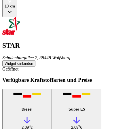
10 km
STAR
Schulenburgallee 2, 38448 Wolfsburg
Widget einbinden
Geöffnet
Verfügbare Kraftstoffarten und Preise
Diesel
Super E5
9
9
2,09
€
2,09
€