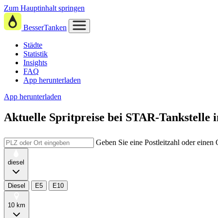
Zum Hauptinhalt springen
BesserTanken
Städte
Statistik
Insights
FAQ
App herunterladen
App herunterladen
Aktuelle Spritpreise
bei
STAR-Tankstelle 
Geben Sie eine Postleitzahl oder einen
diesel
Diesel
E5
E10
10 km