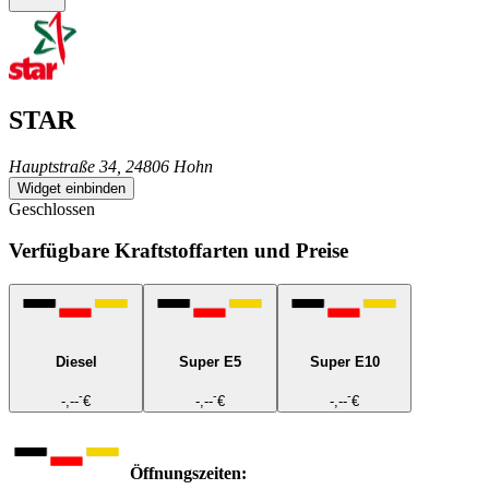
STAR
Hauptstraße 34, 24806 Hohn
Widget einbinden
Geschlossen
Verfügbare Kraftstoffarten und Preise
Diesel
Super E5
Super E10
-
-
-
-,--
€
-,--
€
-,--
€
Öffnungszeiten: