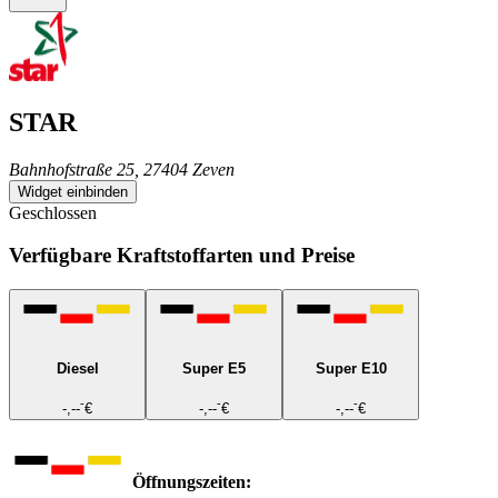
STAR
Bahnhofstraße 25, 27404 Zeven
Widget einbinden
Geschlossen
Verfügbare Kraftstoffarten und Preise
Diesel
Super E5
Super E10
-
-
-
-,--
€
-,--
€
-,--
€
Öffnungszeiten: