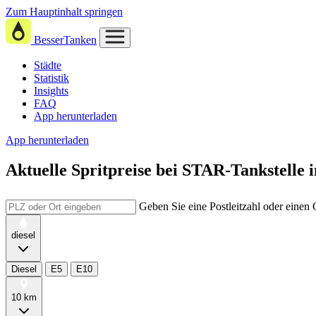
Zum Hauptinhalt springen
BesserTanken
Städte
Statistik
Insights
FAQ
App herunterladen
App herunterladen
Aktuelle Spritpreise
bei
STAR-Tankstelle 
Geben Sie eine Postleitzahl oder einen
diesel
Diesel
E5
E10
10 km