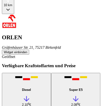
10 km
ORLEN
Gräfenhäuser Str. 21, 75217 Birkenfeld
Widget einbinden
Geöffnet
Verfügbare Kraftstoffarten und Preise
Diesel
Super E5
9
9
2,10
€
2,08
€